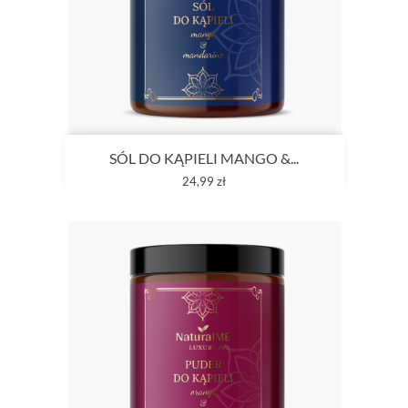
SÓL DO KĄPIELI MANGO &...
Cena
24,99 zł