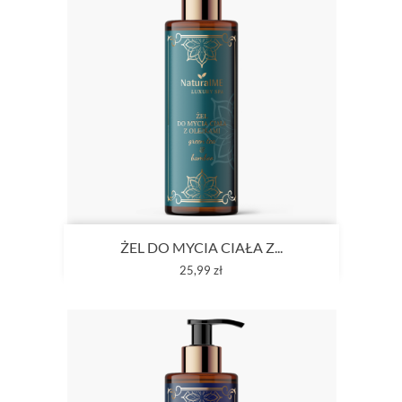
ŻEL DO MYCIA CIAŁA Z...
Cena
25,99 zł