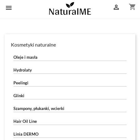
shopping_cart


Kosmetyki naturalne
Oleje i masła
Hydrolaty
Peelingi
Glinki
Szampony, płukanki, wcierki
Hair Oil Line
Linia DERMO