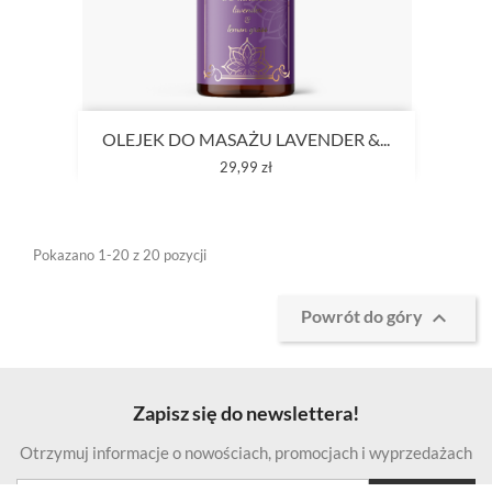
OLEJEK DO MASAŻU LAVENDER &...
Cena
29,99 zł
Pokazano 1-20 z 20 pozycji

Powrót do góry
Zapisz się do newslettera!
Otrzymuj informacje o nowościach, promocjach i wyprzedażach