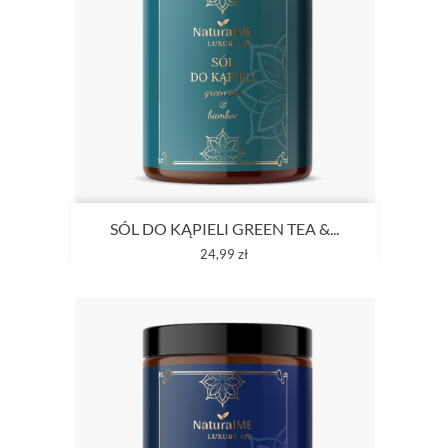
SÓL DO KĄPIELI GREEN TEA &...
Cena
24,99 zł