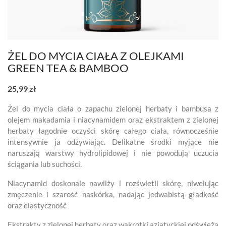
ŻEL DO MYCIA CIAŁA Z OLEJKAMI
GREEN TEA & BAMBOO
25,99 zł
Żel do mycia ciała o zapachu zielonej herbaty i bambusa z
olejem makadamia i niacynamidem oraz ekstraktem z zielonej
herbaty łagodnie oczyści skórę całego ciała, równocześnie
intensywnie ja odżywiając. Delikatne środki myjące nie
naruszają warstwy hydrolipidowej i nie powodują uczucia
ściągania lub suchości.
Niacynamid doskonale nawilży i rozświetli skórę, niwelując
zmęczenie i szarość naskórka, nadając jedwabistą gładkość
oraz elastyczność
Ekstrakty z zielonej herbaty oraz wąkrotki azjatyckiej odświeżą