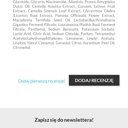
Glucoside, Glycerin, Niacinamide, Allantoin, Prunus Amygdalus
Dulcis Oil, Centella Asiatica Extract, Cucumis Sativus Fruit
Extract, Camellia Sinensis Leaf Extract, Glycyrrhiza Glabra
(Licorice) Root Extract, Paeonia Officinalis Flower Extract,
Macadamia Ternifolia Seed Oil, Lactobacillus/Arundinaria
Gigantea Ferment Filtrate, Leuconostoc/Radish Root Ferment
Filtrate, Panthenol, Sodium Benzoate, Potassium Sorbate,
Lactic Acid, Citric Acid, Sodium Chloride, Parfum, Tetramethyl
Acetyloctahydronaphthalenes, Limonene, Linalyl Acetate,
Linalool, Hexyl Cinnamal, Geraniol, Citrus Aurantium Peel Oil,
Citronellol.
DODAJ RECENZJĘ
Dodaj pierwszą recenzję!
Zapisz się do newslettera!