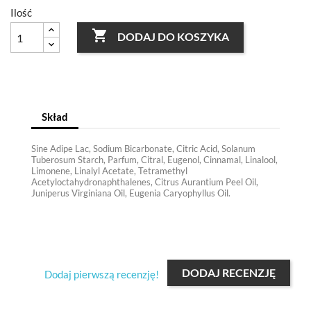
Ilość

DODAJ DO KOSZYKA
Skład
Sine Adipe Lac, Sodium Bicarbonate, Citric Acid, Solanum
Tuberosum Starch, Parfum, Citral, Eugenol, Cinnamal, Linalool,
Limonene, Linalyl Acetate, Tetramethyl
Acetyloctahydronaphthalenes, Citrus Aurantium Peel Oil,
Juniperus Virginiana Oil, Eugenia Caryophyllus Oil.
DODAJ RECENZJĘ
Dodaj pierwszą recenzję!