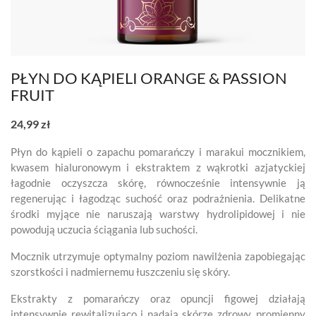
PŁYN DO KĄPIELI ORANGE & PASSION
FRUIT
24,99 zł
Płyn do kąpieli o zapachu pomarańczy i marakui mocznikiem,
kwasem hialuronowym i ekstraktem z wąkrotki azjatyckiej
łagodnie oczyszcza skórę, równocześnie intensywnie ją
regenerując i łagodząc suchość oraz podrażnienia. Delikatne
środki myjące nie naruszają warstwy hydrolipidowej i nie
powodują uczucia ściągania lub suchości.
Mocznik utrzymuje optymalny poziom nawilżenia zapobiegając
szorstkości i nadmiernemu łuszczeniu się skóry.
Ekstrakty z pomarańczy oraz opuncji figowej działają
intensywnie rewitalizująco i nadają skórze zdrowy, promienny