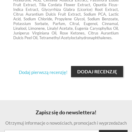
Hyaluronic Acid, Centella Asiatica Extract, Passiflora Edulis
Fruit Extract, Tilia Cordata Flower Extract, Opuntia Ficus-
Indica Extract, Glycyrrhiza Glabra (Licorice) Root Extract,
Citrus Aurantium Dulcis Fruit Extract, Sodium PCA, Lactic
Acid, Sodium Chloride, Propylene Glycol, Sodium Benzoate,
Potassium Sorbate, Parfum, Citral, Eugenol, Cinnamal,
Linalool, Limonene, Linalyl Acetate, Eugenia Caryophyllus Oil,
Juniperus Virginiana Oil, Rose Ketones, Citrus Aurantium
Dulcis Peel Oil, Tetramethyl Acetyloctahydronaphthalenes.
DODAJ RECENZJĘ
Dodaj pierwszą recenzję!
Zapisz się do newslettera!
Otrzymuj informacje o nowościach, promocjach i wyprzedażach