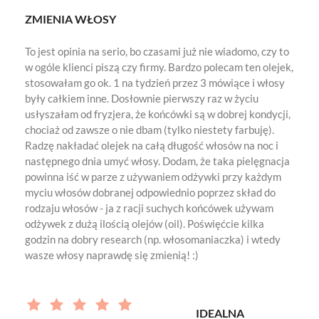
ZMIENIA WŁOSY
To jest opinia na serio, bo czasami już nie wiadomo, czy to
w ogóle klienci piszą czy firmy. Bardzo polecam ten olejek,
stosowałam go ok. 1 na tydzień przez 3 mówiące i włosy
były całkiem inne. Dosłownie pierwszy raz w życiu
usłyszałam od fryzjera, że końcówki są w dobrej kondycji,
chociaż od zawsze o nie dbam (tylko niestety farbuję).
Radzę nakładać olejek na całą długość włosów na noc i
następnego dnia umyć włosy. Dodam, że taka pielęgnacja
powinna iść w parze z używaniem odżywki przy każdym
myciu włosów dobranej odpowiednio poprzez skład do
rodzaju włosów - ja z racji suchych końcówek używam
odżywek z dużą ilością olejów (oil). Poświęćcie kilka
godzin na dobry research (np. włosomaniaczka) i wtedy
wasze włosy naprawdę się zmienią! :)
IDEALNA