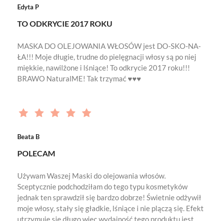
Edyta P
TO ODKRYCIE 2017 ROKU
MASKA DO OLEJOWANIA WŁOSÓW jest DO-SKO-NA-
ŁA!!! Moje długie, trudne do pielęgnacji włosy są po niej
miękkie, nawilżone i lśniące! To odkrycie 2017 roku!!!
BRAWO NaturalME! Tak trzymać ♥♥♥
Beata B
POLECAM
Używam Waszej Maski do olejowania włosów.
Sceptycznie podchodziłam do tego typu kosmetyków
jednak ten sprawdził się bardzo dobrze! Świetnie odżywił
moje włosy, stały się gładkie, lśniące i nie plączą się. Efekt
utrzymuje się długo więc wydajność tego produktu jest