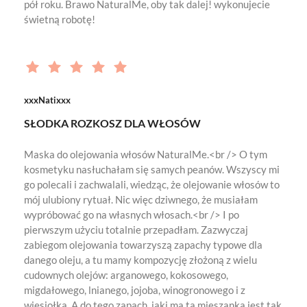
pół roku. Brawo NaturalMe, oby tak dalej! wykonujecie
świetną robotę!
xxxNatixxx
SŁODKA ROZKOSZ DLA WŁOSÓW
Maska do olejowania włosów NaturalMe.<br /> O tym
kosmetyku nasłuchałam się samych peanów. Wszyscy mi
go polecali i zachwalali, wiedząc, że olejowanie włosów to
mój ulubiony rytuał. Nic więc dziwnego, że musiałam
wypróbować go na własnych włosach.<br /> I po
pierwszym użyciu totalnie przepadłam. Zazwyczaj
zabiegom olejowania towarzyszą zapachy typowe dla
danego oleju, a tu mamy kompozycję złożoną z wielu
cudownych olejów: arganowego, kokosowego,
migdałowego, lnianego, jojoba, winogronowego i z
wiesiołka. A do tego zapach, jaki ma ta mieszanka jest tak