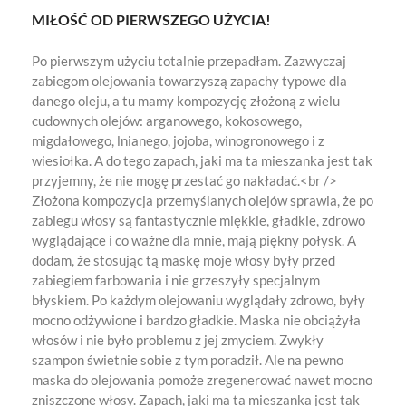
MIŁOŚĆ OD PIERWSZEGO UŻYCIA!
Po pierwszym użyciu totalnie przepadłam. Zazwyczaj
zabiegom olejowania towarzyszą zapachy typowe dla
danego oleju, a tu mamy kompozycję złożoną z wielu
cudownych olejów: arganowego, kokosowego,
migdałowego, lnianego, jojoba, winogronowego i z
wiesiołka. A do tego zapach, jaki ma ta mieszanka jest tak
przyjemny, że nie mogę przestać go nakładać.<br />
Złożona kompozycja przemyślanych olejów sprawia, że po
zabiegu włosy są fantastycznie miękkie, gładkie, zdrowo
wyglądające i co ważne dla mnie, mają piękny połysk. A
dodam, że stosując tą maskę moje włosy były przed
zabiegiem farbowania i nie grzeszyły specjalnym
błyskiem. Po każdym olejowaniu wyglądały zdrowo, były
mocno odżywione i bardzo gładkie. Maska nie obciążyła
włosów i nie było problemu z jej zmyciem. Zwykły
szampon świetnie sobie z tym poradził. Ale na pewno
maska do olejowania pomoże zregenerować nawet mocno
zniszczone włosy. Zapach, jaki ma ta mieszanka jest tak