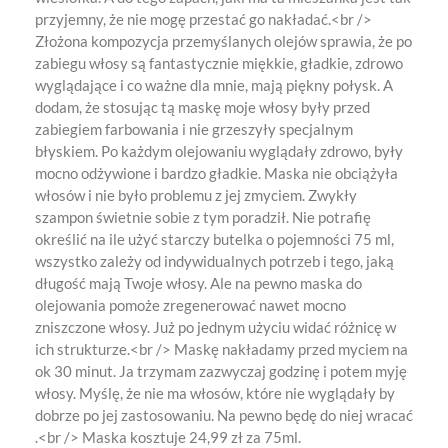
przyjemny, że nie mogę przestać go nakładać.<br />
Złożona kompozycja przemyślanych olejów sprawia, że po
zabiegu włosy są fantastycznie miękkie, gładkie, zdrowo
wyglądające i co ważne dla mnie, mają piękny połysk. A
dodam, że stosując tą maskę moje włosy były przed
zabiegiem farbowania i nie grzeszyły specjalnym
błyskiem. Po każdym olejowaniu wyglądały zdrowo, były
mocno odżywione i bardzo gładkie. Maska nie obciążyła
włosów i nie było problemu z jej zmyciem. Zwykły
szampon świetnie sobie z tym poradził. Nie potrafię
określić na ile użyć starczy butelka o pojemności 75 ml,
wszystko zależy od indywidualnych potrzeb i tego, jaką
długość mają Twoje włosy. Ale na pewno maska do
olejowania pomoże zregenerować nawet mocno
zniszczone włosy. Już po jednym użyciu widać różnicę w
ich strukturze.<br /> Maskę nakładamy przed myciem na
ok 30 minut. Ja trzymam zazwyczaj godzinę i potem myję
włosy. Myślę, że nie ma włosów, które nie wyglądały by
dobrze po jej zastosowaniu. Na pewno będę do niej wracać
.<br /> Maska kosztuje 24,99 zł za 75ml.