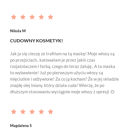
Nikola M
CUDOWNY KOSMETYK!
Jak ja się cieszę ze trafiłam na tą maskę! Moje włosy są
po przejściach.. katowałam je przez jakiś czas
rozjaśniaczem i farbą, czego do teraz żałuję.. A ta maska
to wybawienie! Już po pierwszym użyciu włosy są
mięciutkie i odżywione! Za co ją kocham? Że w jej składzie
znajdę olej lniany, który działa cuda! Wierzę, że po
dłuższym stosowaniu wyciągnie moje włosy z opresji :D
Magdalena S