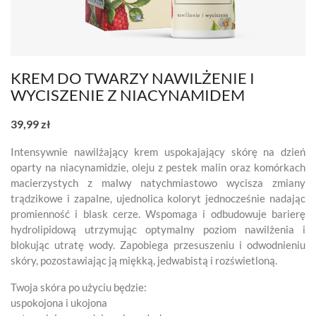
KREM DO TWARZY NAWILŻENIE I
WYCISZENIE Z NIACYNAMIDEM
39,99 zł
Intensywnie nawilżający krem uspokajający skórę na dzień
oparty na niacynamidzie, oleju z pestek malin oraz komórkach
macierzystych z malwy natychmiastowo wycisza zmiany
trądzikowe i zapalne, ujednolica koloryt jednocześnie nadając
promienność i blask cerze. Wspomaga i odbudowuje barierę
hydrolipidową utrzymując optymalny poziom nawilżenia i
blokując utratę wody. Zapobiega przesuszeniu i odwodnieniu
skóry, pozostawiając ją miękką, jedwabistą i rozświetloną.
Twoja skóra po użyciu będzie:
uspokojona i ukojona