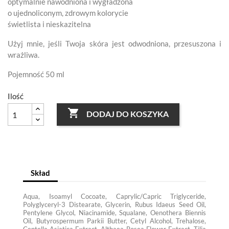
optymalnie nawodniona i wygładzona
o ujednoliconym, zdrowym kolorycie
świetlista i nieskazitelna
Użyj mnie, jeśli Twoja skóra jest odwodniona, przesuszona i
wrażliwa.
Pojemność 50 ml
Ilość

DODAJ DO KOSZYKA
Skład
Aqua, Isoamyl Cocoate, Caprylic/Capric Triglyceride,
Polyglyceryl-3 Distearate, Glycerin, Rubus Idaeus Seed Oil,
Pentylene Glycol, Niacinamide, Squalane, Oenothera Biennis
Oil, Butyrospermum Parkii Butter, Cetyl Alcohol, Trehalose,