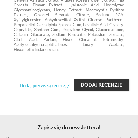
Centella Asiatica Extract, Althaea Rosea Flower Extract, Tilia
Cordata Flower Extract, Hyaluronic Acid, Hydrolyzed
Glycosaminoglycans, Honey Extract, Macrocystis Pyrifera
Extract, Glyceryl Stearate Citrate, Sodium PCA,
Xylitylglucoside, Anhydroxylitol, Xylitol, Glucose, Panthenol,
Propanediol, Caesalpinia Spinosa Gum, Levulinic Acid, Glyceryl
Caprylate, Xanthan Gum, Propylene Glycol, Gluconolactone,
Calcium Gluconate, Sodium Benzoate, Potassium Sorbate,
Citric Acid, Parfum, Hexyl Cinnamal, Tetramethyl
Acetyloctahydronaphthalenes, Linalyl Acetate,
Hexamethylindanopyran.
DODAJ RECENZJĘ
Dodaj pierwszą recenzję!
Zapisz się do newslettera!