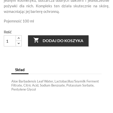
jednym kosmetyku, dostarcza dobrych bakterii i jednocześnie
pożywki dla nich. Kompleks ten działa skutecznie na skórę,
wzmacniając jej barierę ochronną.
Pojemność 100 ml
Ilość

DODAJ DO KOSZYKA
Skład
Aloe Barbadensis Leaf Water, Lactobacillus/Soymilk Ferment
Filtrate, Citric Acid, Sodium Benzoate, Potassium Sorbate,
Pentylene Glycol