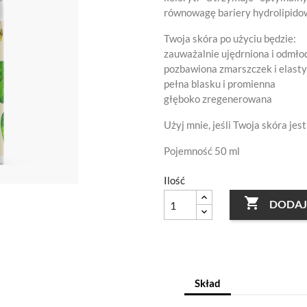
równowagę bariery hydrolipidow
Twoja skóra po użyciu będzie:
zauważalnie ujędrniona i odmł
pozbawiona zmarszczek i elast
pełna blasku i promienna
głęboko zregenerowana
Użyj mnie, jeśli Twoja skóra jest
Pojemność 50 ml
Ilość

DODAJ
Skład