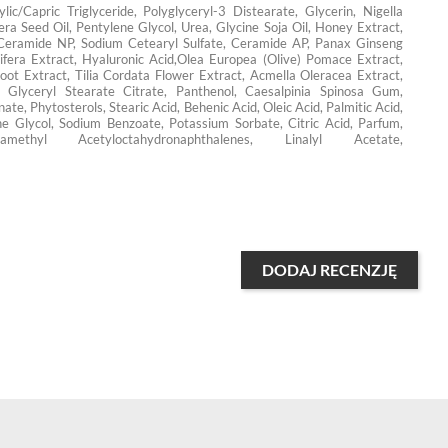
ic/Capric Triglyceride, Polyglyceryl-3 Distearate, Glycerin, Nigella
era Seed Oil, Pentylene Glycol, Urea, Glycine Soja Oil, Honey Extract,
, Ceramide NP, Sodium Cetearyl Sulfate, Ceramide AP, Panax Ginseng
ifera Extract, Hyaluronic Acid,Olea Europea (Olive) Pomace Extract,
Root Extract, Tilia Cordata Flower Extract, Acmella Oleracea Extract,
ol, Glyceryl Stearate Citrate, Panthenol, Caesalpinia Spinosa Gum,
te, Phytosterols, Stearic Acid, Behenic Acid, Oleic Acid, Palmitic Acid,
e Glycol, Sodium Benzoate, Potassium Sorbate, Citric Acid, Parfum,
ethyl Acetyloctahydronaphthalenes, Linalyl Acetate,
DODAJ RECENZJĘ