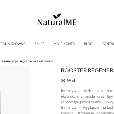
TRONA GŁÓWNA
SKLEP
MOJE KONTO
BLOG
KONTA
regeneracja i ujędrnienie z retinolem
BOOSTER REGENERA
39,99 zł
Intensywnie ujędrniający krem-
ekstrakcie z miodu oraz lipy
zapobiega powstawaniu nowyc
Intensywnie wygładza i uelast
koloryt. Utrzymuje optymaln