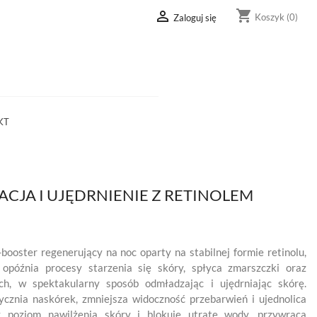
shopping_cart

Koszyk
(0)
Zaloguj się
KT
CJA I UJĘDRNIENIE Z RETINOLEM
booster regenerujący na noc oparty na stabilnej formie retinolu,
 opóźnia procesy starzenia się skóry, spłyca zmarszczki oraz
h, w spektakularny sposób odmładzając i ujędrniając skórę.
ycznia naskórek, zmniejsza widoczność przebarwień i ujednolica
y poziom nawilżenia skóry i blokuje utratę wody, przywraca