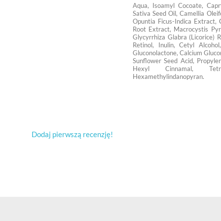
Aqua, Isoamyl Cocoate, Capryl
Sativa Seed Oil, Camellia Oleif
Opuntia Ficus-Indica Extract
Root Extract, Macrocystis Pyr
Glycyrrhiza Glabra (Licorice) 
Retinol, Inulin, Cetyl Alcoh
Gluconolactone, Calcium Glucona
Sunflower Seed Acid, Propylen
Hexyl Cinnamal, Tetram
Hexamethylindanopyran.
Dodaj pierwszą recenzję!